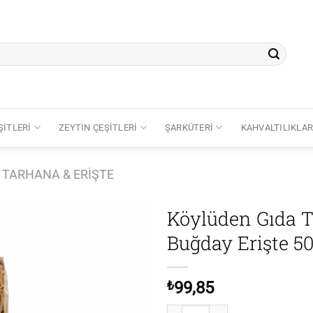
ŞITLERI
ZEYTIN ÇEŞITLERI
ŞARKÜTERI
KAHVALTILIKLA
TARHANA & ERIŞTE
Köylüden Gıda 
Buğday Erişte 50
Add to
wishlist
₺
99,85
Köylüden Gıda Tam Buğday Erişte 