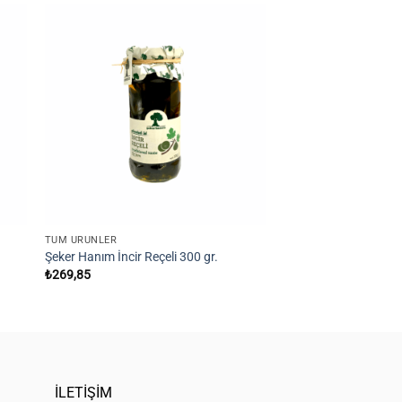
 to
Add to
ist
wishlist
STOKT
TÜM ÜRÜNLER
TÜM ÜRÜNLER
Şeker Hanım İncir Reçeli 300 gr.
Doğbes Cevizli İncir R
₺
269,85
₺
9.999,00
İLETİŞİM