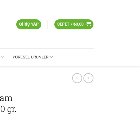
GIRIŞ YAP
SEPET /
₺
0,00
R
YÖRESEL ÜRÜNLER
Tam
0 gr.
500 gr. adet