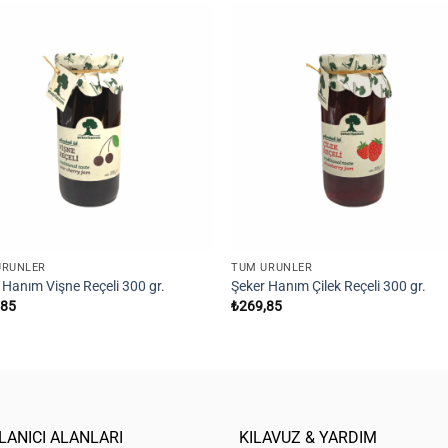
Add to
Add
wishlist
wishl
ÜRÜNLER
TÜM ÜRÜNLER
 Hanım Vişne Reçeli 300 gr.
Şeker Hanım Çilek Reçeli 300 gr.
,85
₺
269,85
LANICI ALANLARI
KILAVUZ & YARDIM