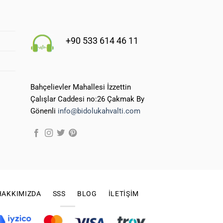
+90 533 614 46 11
Bahçelievler Mahallesi İzzettin
Çalışlar Caddesi no:26 Çakmak By
Gönenli
info@bidolukahvalti.com
HAKKIMIZDA
SSS
BLOG
İLETIŞIM