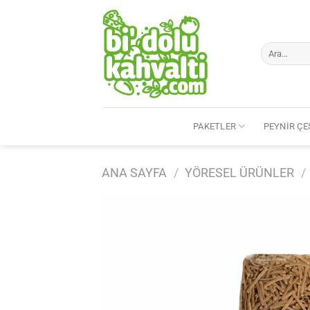
İçeriğe
atla
Ara:
PAKETLER
PEYNIR ÇE
ANA SAYFA
/
YÖRESEL ÜRÜNLER
/