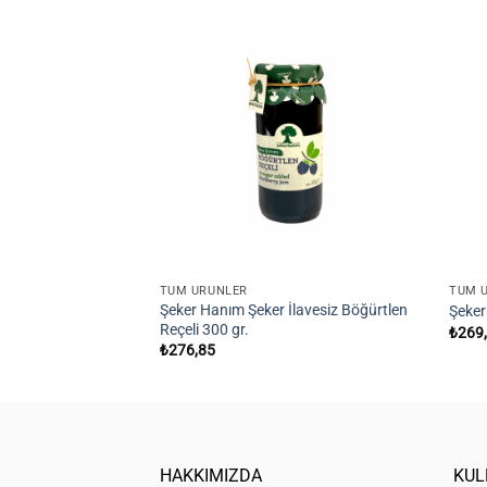
Add to
wishlist
TÜM ÜRÜNLER
TÜM 
Şeker Hanım Şeker İlavesiz Böğürtlen
Şeker
Reçeli 300 gr.
₺
269
₺
276,85
HAKKIMIZDA
KUL