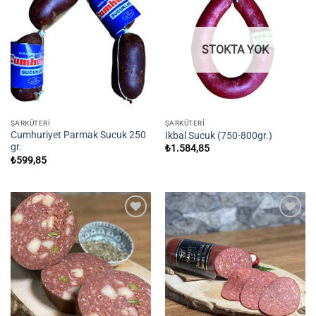
Add to
Add to
wishlist
wishlist
STOKTA YOK
ŞARKÜTERI
ŞARKÜTERI
Cumhuriyet Parmak Sucuk 250
İkbal Sucuk (750-800gr.)
gr.
₺
1.584,85
₺
599,85
Add to
Add to
wishlist
wishlist