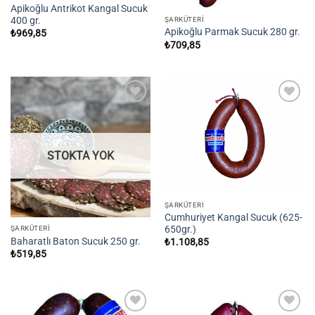
Apikoğlu Antrikot Kangal Sucuk
400 gr.
ŞARKÜTERI
Apikoğlu Parmak Sucuk 280 gr.
₺
969,85
₺
709,85
Add to
Add to
wishlist
wishlist
STOKTA YOK
ŞARKÜTERI
Cumhuriyet Kangal Sucuk (625-
650gr.)
ŞARKÜTERI
Baharatlı Baton Sucuk 250 gr.
₺
1.108,85
₺
519,85