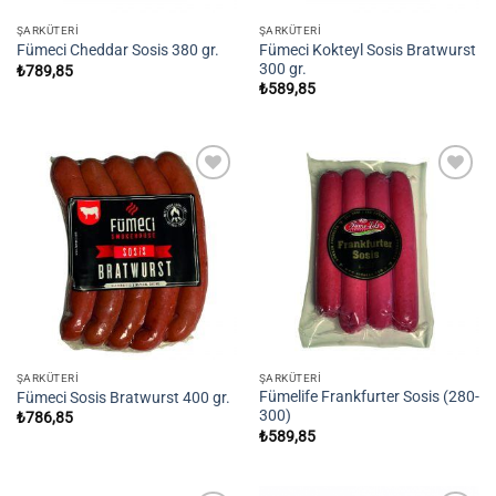
ŞARKÜTERI
ŞARKÜTERI
Fümeci Kokteyl Sosis Bratwurst
Fümeci Cheddar Sosis 380 gr.
300 gr.
₺
789,85
₺
589,85
Add to
Add to
wishlist
wishlist
ŞARKÜTERI
ŞARKÜTERI
Fümelife Frankfurter Sosis (280-
Fümeci Sosis Bratwurst 400 gr.
300)
₺
786,85
₺
589,85