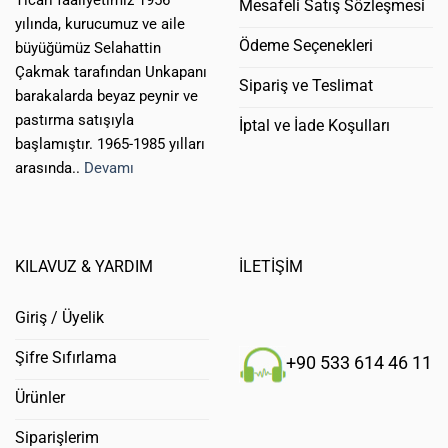
Mesafeli Satış Sözleşmesi
yılında, kurucumuz ve aile
Ödeme Seçenekleri
büyüğümüz Selahattin
Çakmak tarafından Unkapanı
Sipariş ve Teslimat
barakalarda beyaz peynir ve
pastırma satışıyla
İptal ve İade Koşulları
başlamıştır. 1965-1985 yılları
arasında..
Devamı
KILAVUZ & YARDIM
İLETİŞİM
Giriş / Üyelik
Şifre Sıfırlama
+90 533 614 46 11
Ürünler
Siparişlerim