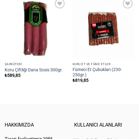
Add to
Add to
wishlist
wishlist
ŞARKÜTERI
KURU ET VE FÜME ETLER
Fümeci Et Çubukları (230-
Koru Çiftliği Dana Sosis 300gr.
250gr.)
₺
589,85
₺
819,85
HAKKIMIZDA
KULLANICI ALANLARI
Ticari faaliyetimiz 1956