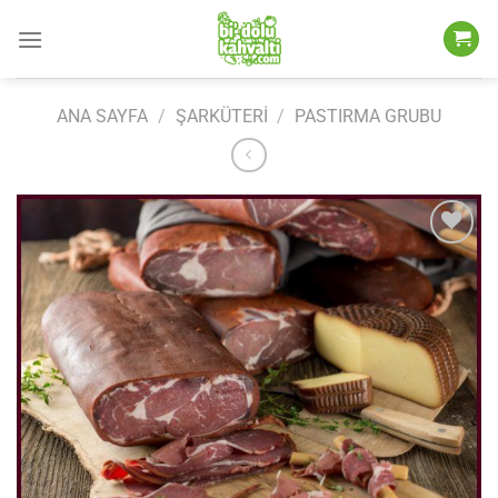
İçeriğe
atla
ANA SAYFA
/
ŞARKÜTERI
/
PASTIRMA GRUBU
Add to
wishlist