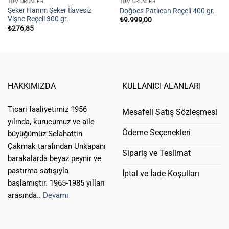
TÜM ÜRÜNLER
TÜM ÜRÜNLER
Şeker Hanım Şeker İlavesiz
Doğbes Patlıcan Reçeli 400 gr.
Vişne Reçeli 300 gr.
₺
9.999,00
₺
276,85
HAKKIMIZDA
KULLANICI ALANLARI
Ticari faaliyetimiz 1956
Mesafeli Satış Sözleşmesi
yılında, kurucumuz ve aile
Ödeme Seçenekleri
büyüğümüz Selahattin
Çakmak tarafından Unkapanı
Sipariş ve Teslimat
barakalarda beyaz peynir ve
pastırma satışıyla
İptal ve İade Koşulları
başlamıştır. 1965-1985 yılları
arasında..
Devamı