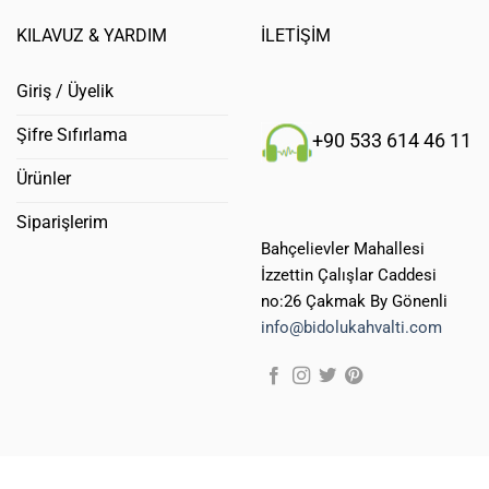
KILAVUZ & YARDIM
İLETİŞİM
Giriş / Üyelik
Şifre Sıfırlama
+90 533 614 46 11
Ürünler
Siparişlerim
Bahçelievler Mahallesi
İzzettin Çalışlar Caddesi
no:26 Çakmak By Gönenli
info@bidolukahvalti.com