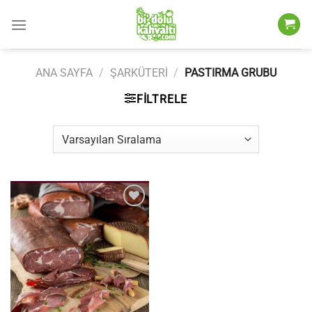
İçeriğe
atla
ANA SAYFA
/
ŞARKÜTERI
/
PASTIRMA GRUBU
FILTRELE
Add to
wishlist