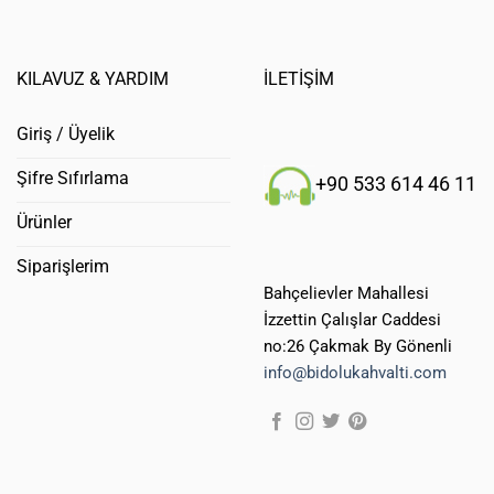
KILAVUZ & YARDIM
İLETİŞİM
Giriş / Üyelik
Şifre Sıfırlama
+90 533 614 46 11
Ürünler
Siparişlerim
Bahçelievler Mahallesi
İzzettin Çalışlar Caddesi
no:26 Çakmak By Gönenli
info@bidolukahvalti.com