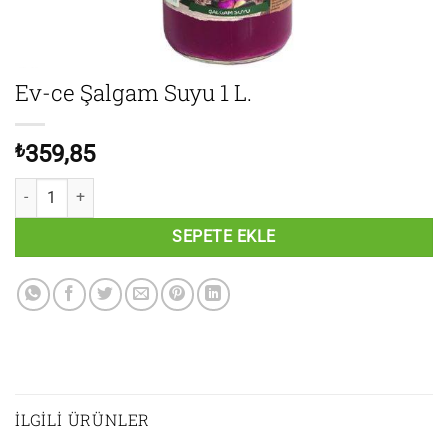
Ev-ce Şalgam Suyu 1 L.
₺
359,85
Ev-ce Şalgam Suyu 1 L. adet
SEPETE EKLE
İLGILI ÜRÜNLER