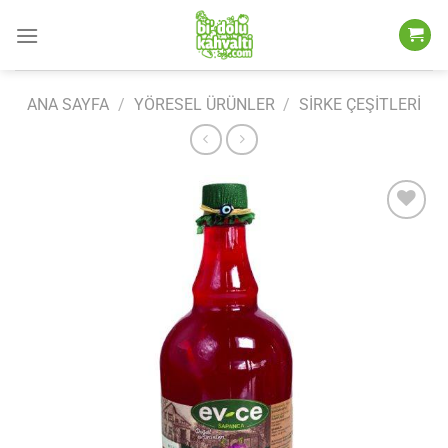
İçeriğe
atla
ANA SAYFA
/
YÖRESEL ÜRÜNLER
/
SIRKE ÇEŞITLERI
Add to
wishlist