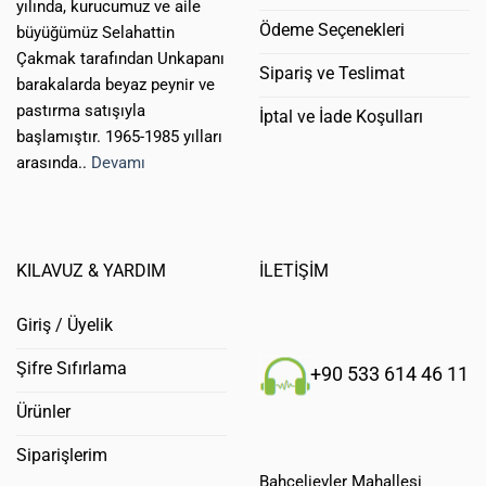
yılında, kurucumuz ve aile
Ödeme Seçenekleri
büyüğümüz Selahattin
Çakmak tarafından Unkapanı
Sipariş ve Teslimat
barakalarda beyaz peynir ve
pastırma satışıyla
İptal ve İade Koşulları
başlamıştır. 1965-1985 yılları
arasında..
Devamı
KILAVUZ & YARDIM
İLETİŞİM
Giriş / Üyelik
Şifre Sıfırlama
+90 533 614 46 11
Ürünler
Siparişlerim
Bahçelievler Mahallesi