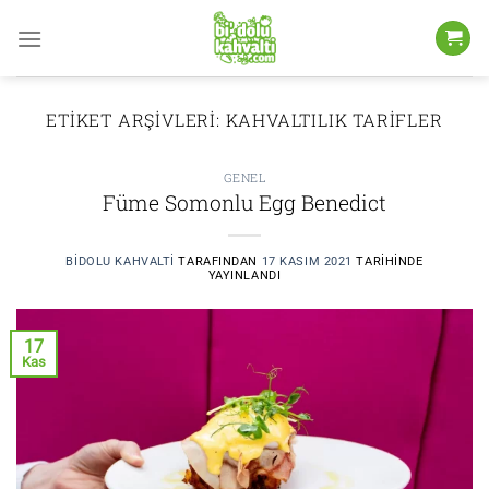
İçeriğe
atla
ETIKET ARŞIVLERI:
KAHVALTILIK TARIFLER
GENEL
Füme Somonlu Egg Benedict
BIDOLU KAHVALTI
TARAFINDAN
17 KASIM 2021
TARIHINDE
YAYINLANDI
17
Kas