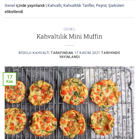
Genel
içinde yayınlandı
|
Kahvaltı
,
Kahvaltılık Tarifler
,
Peynir
,
Şarküteri
etiketlendi
GENEL
Kahvaltılık Mini Muffin
BIDOLU KAHVALTI
TARAFINDAN
17 KASIM 2021
TARIHINDE
YAYINLANDI
17
Kas