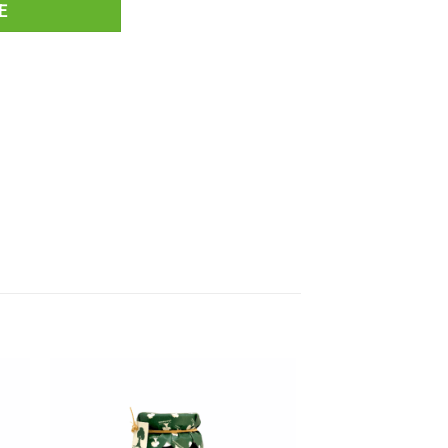
E
 to
Add to
ist
wishlist