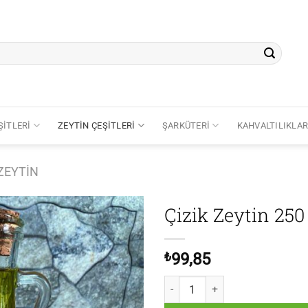
ŞITLERI
ZEYTIN ÇEŞITLERI
ŞARKÜTERI
KAHVALTILIKLA
ZEYTIN
Çizik Zeytin 250 
Add to
wishlist
₺
99,85
Çizik Zeytin 250 gr. adet