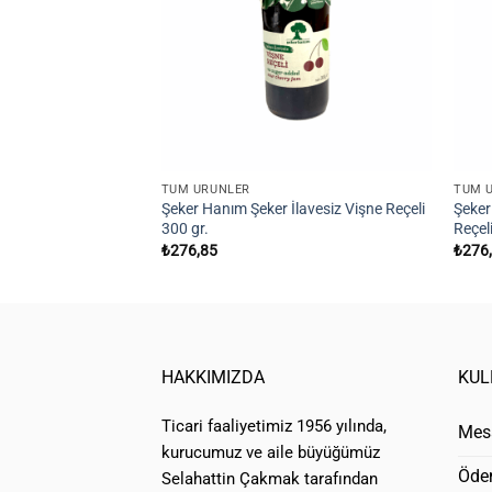
TÜM ÜRÜNLER
TÜM 
Şeker Hanım Şeker İlavesiz Vişne Reçeli
Şeker
300 gr.
Reçel
₺
276,85
₺
276
HAKKIMIZDA
KUL
Ticari faaliyetimiz 1956 yılında,
Mesa
kurucumuz ve aile büyüğümüz
Öde
Selahattin Çakmak tarafından