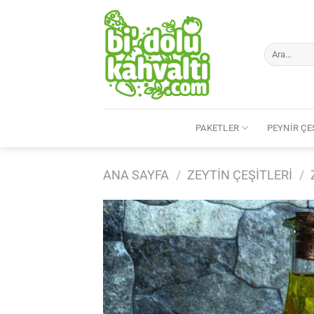
İçeriğe
atla
Ara:
PAKETLER
PEYNIR ÇE
ANA SAYFA
/
ZEYTIN ÇEŞITLERI
/