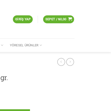
GIRIŞ YAP
SEPET /
₺
0,00
R
YÖRESEL ÜRÜNLER
gr.