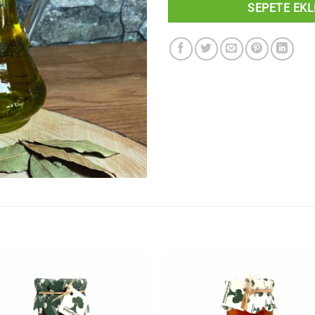
SEPETE EKL
Add to
Add
wishlist
wishl