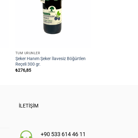
STOKT
TÜM ÜRÜNLER
TÜM ÜRÜNLER
Şeker Hanım Şeker İlavesiz Böğürtlen
Doğbes Vişne Reçeli 4
Reçeli 300 gr.
₺
9.999,00
₺
276,85
İLETİŞİM
+90 533 614 46 11