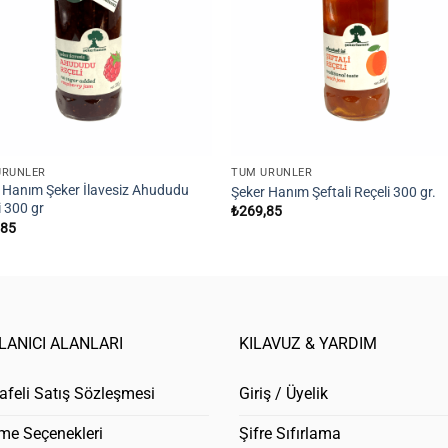
ÜRÜNLER
TÜM ÜRÜNLER
 Hanım Şeker İlavesiz Ahududu
Şeker Hanım Şeftali Reçeli 300 gr.
i 300 gr
₺
269,85
,85
LANICI ALANLARI
KILAVUZ & YARDIM
feli Satış Sözleşmesi
Giriş / Üyelik
me Seçenekleri
Şifre Sıfırlama